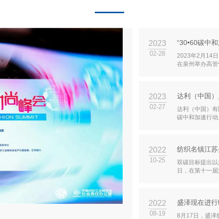
“30•60碳
2023
02-28
2023年2月
在泉州举办高管
达利（中国）
2023
02-27
达利（中国）有限
碳中和加速行动
纺织名镇江苏
2022
10-25
双碳目标提出以
日，在第十一届
盛泽现在进行
2022
08-19
8月17日，盛