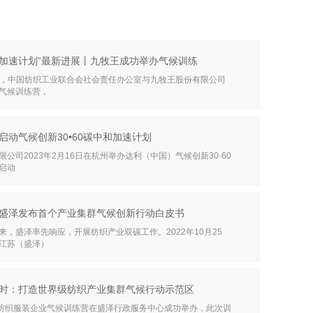
中和加速计划”最新进展丨九牧王成功举办气候训练
14日，中国纺织工业联合会社会责任办公室与九牧王股份有限公司
气候训练营，
启动气候创新30•60碳中和加速计划
公司2023年2月16日在杭州举办达利（中国）气候创新30·60
启动
盛泽发布首个产业集群气候创新行动白皮书
来，盛泽率先响应，开展纺织产业双碳工作。2022年10月25
江苏（盛泽）
时：打造世界级纺织产业集群气候行动示范区
泽纺织服装企业气候训练营在盛泽行政服务中心成功举办，此次训