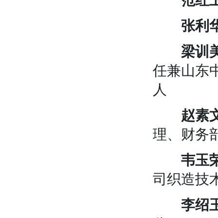
范红
张利
梁训
任兼山东
人
赵素
理、财务
韦玉
司织造技
李绍