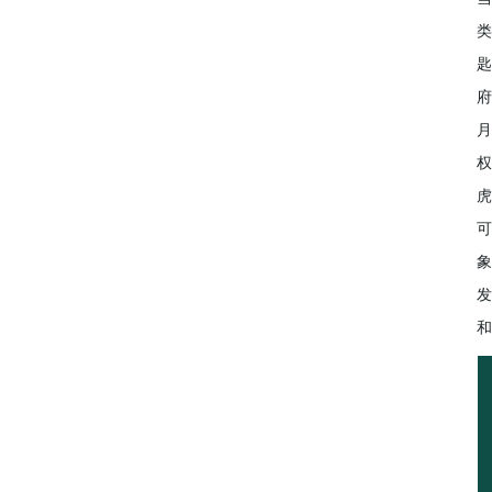
类
匙
府
月
权
虎
可
象
发
和