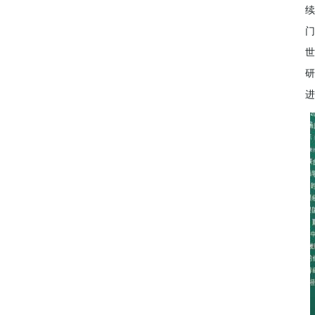
续
门
世
研
进