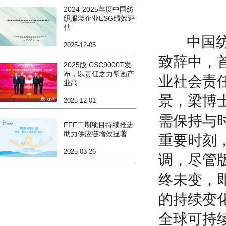
2024-2025年度中国纺
织服装企业ESG绩效评
估
中国纺联
2025-12-05
致辞中，
2025版 CSC9000T发
布，以责任之力擘画产
业社会责
业高
景，梁博
2025-12-01
需保持与
FFF二期项目持续推进
助力供应链增效显著
重要时刻
2025-03-26
调，尽管版
终未变，
的持续变
全球可持